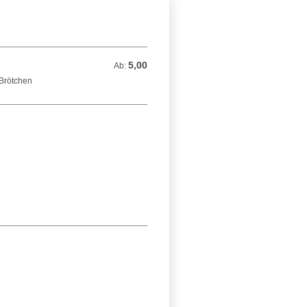
5,00
Ab: 5,00 EUR
Ab:
 Brötchen