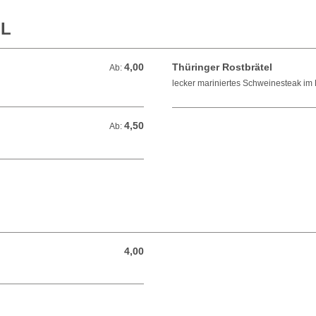
LL
4,00
Thüringer Rostbrätel
Ab: 4,00 EUR
Ab:
lecker mariniertes Schweinesteak im
4,50
Ab: 4,50 EUR
Ab:
4,00
4,00 EUR