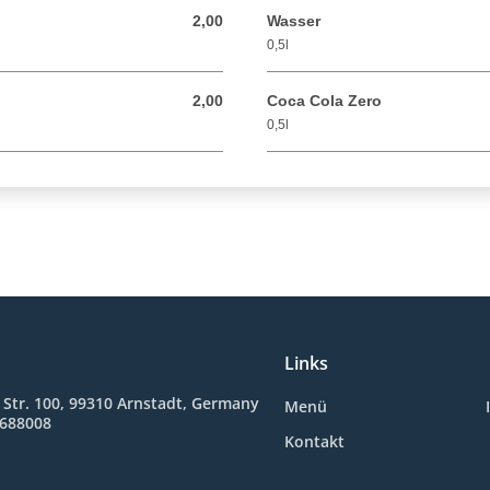
2,00
Wasser
2,00 EUR
0,5l
2,00
Coca Cola Zero
2,00 EUR
0,5l
Links
 Str. 100, 99310 Arnstadt, Germany
Menü
5688008
Kontakt