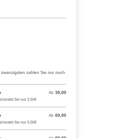
 zwanzigsten zahlen Sie nur noch
e
35,00
Ab: 35,00 EUR
Ab:
t kostet Sie nur 3,50€
e
60,00
Ab: 60,00 EUR
Ab:
t kostet Sie nur 3,00€