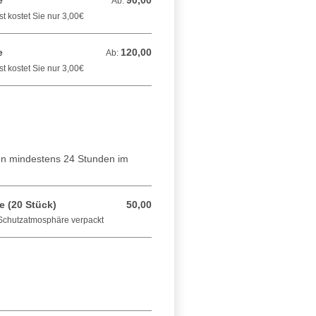
e
90,00
Ab: 90,00 EUR
Ab:
t kostet Sie nur 3,00€
e
120,00
Ab: 120,00 EUR
Ab:
t kostet Sie nur 3,00€
ngen mindestens 24 Stunden im
 (20 Stück)
50,00
50,00 EUR
r Schutzatmosphäre verpackt