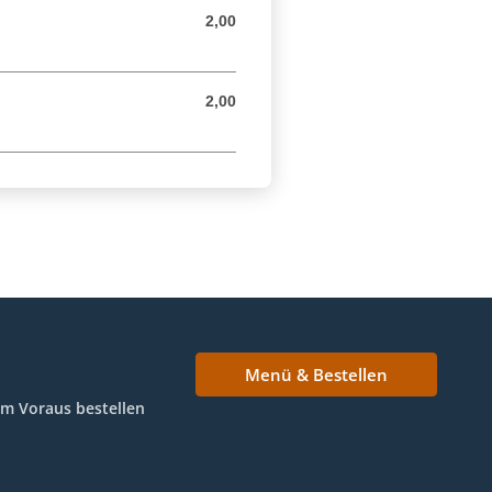
2,00
2,00 EUR
2,00
2,00 EUR
Menü & Bestellen
Im Voraus bestellen