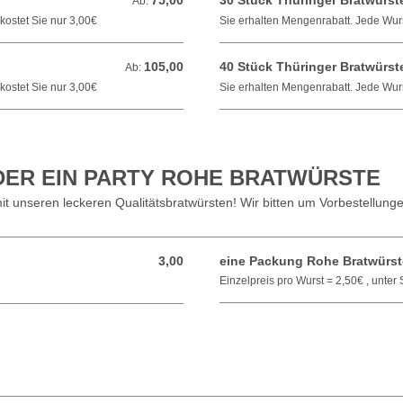
75,00
30 Stück Thüringer Bratwürst
Ab: 75,00 EUR
Ab:
kostet Sie nur 3,00€
Sie erhalten Mengenrabatt. Jede Wurs
105,00
40 Stück Thüringer Bratwürst
Ab: 105,00 EUR
Ab:
kostet Sie nur 3,00€
Sie erhalten Mengenrabatt. Jede Wurs
DER EIN PARTY ROHE BRATWÜRSTE
 mit unseren leckeren Qualitätsbratwürsten! Wir bitten um Vorbestellu
3,00
eine Packung Rohe Bratwürste
3,00 EUR
Einzelpreis pro Wurst = 2,50€ , unte